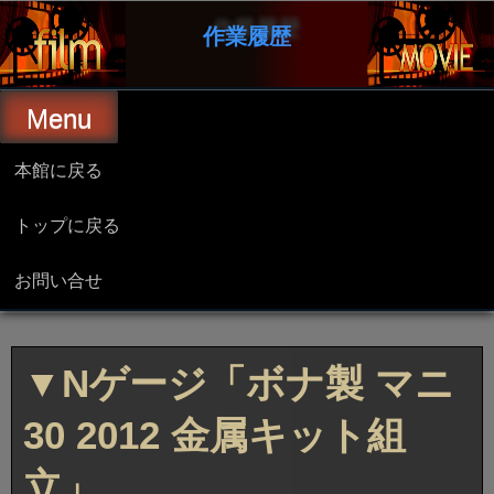
コ
ン
作業履歴
テ
ン
ツ
へ
Menu
ス
キ
ッ
本館に戻る
プ
トップに戻る
お問い合せ
▼Nゲージ「ボナ製 マニ
30 2012 金属キット組
立」