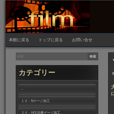
コ
ン
テ
ン
ツ
へ
ス
キ
ッ
本館に戻る
トップに戻る
お問い合せ
プ
検
索:
カテゴリー
–
１０：Nゲージ加工
２０：HO/16番ゲージ加工