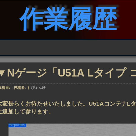
作業履歴
▼Nゲージ「U51A Lタイプ
投稿日:
投稿者:
ぴょん鉄
大変長らくお待たせいたしました。U51AコンテナL
に追加して参ります。