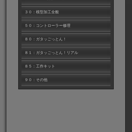
３０：模型加工全般
５０：コントローラー修理
８０：ガタッごっとん！
８１：ガタッごっとん！リアル
８５：工作キット
９０：その他