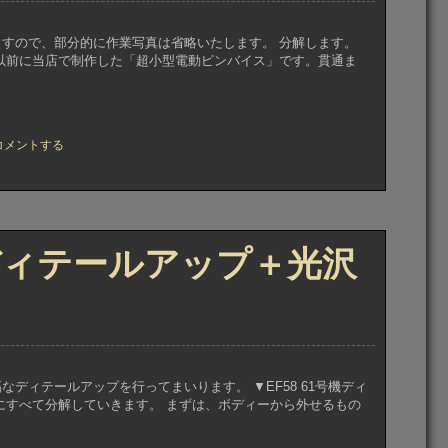
すので、部分的に作業写真は省略いたします。 分解します。
以前に当店で制作した「超小型電動ピンバイス」です。貫通ま
コメントする
」
マ
5 ディテールアップ＋光沢
59
ディテールアップを行ってまいります。 ▼EF58 61号機ディ
にすべて分解していきます。 まずは、ボディーから外せるもの