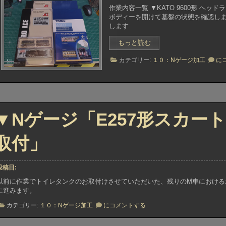
作業内容一覧 ▼KATO 9600形 ヘッド
ボディーを開けて基盤の状態を確認しま
します …
“▼N
もっと読む
ゲ
▼N
カテゴリー:
１０：Nゲージ加工
に
ー
ゲ
ジ
ー
「KATO
ジ
9600
「K
形
960
他、
形
▼Nゲージ「E257形スカー
各
他
種
各
ラ
種
取付」
ラ
イ
イ
ト
ト
加
加
投稿日:
工
工
＋
以前に作業でトイレタンクのお取付けさせていただいた、残りのM車における
＋
M
に進みます。
M
調
調
▼N
カテゴリー:
１０：Nゲージ加工
にコメントする
整」”
整
ゲ
ー