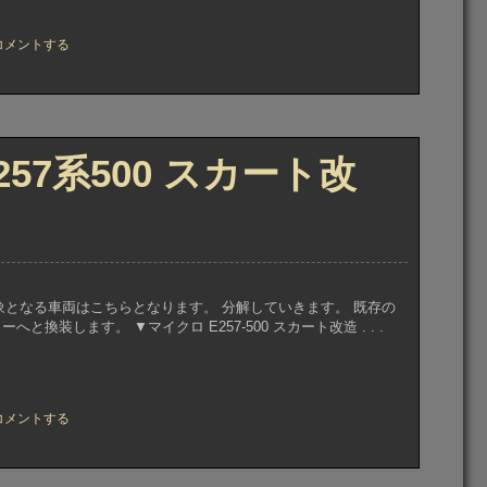
」
コメントする
F58
75
57系500 スカート改
対象となる車両はこちらとなります。 分解していきます。 既存の
換装します。 ▼マイクロ E257-500 スカート改造 . . .
コメントする
」