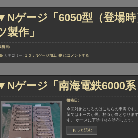
ジ
「E257
形
▼Nゲージ「6050型（登場
ス
カ
ー
ツ製作」
ト
塗
装
投稿日:
＋
シ
▼N
カテゴリー:
１０：Nゲージ加工
にコメントする
ン
ゲ
グ
ー
ル
ジ
パ
「6050
ン
型
▼Nゲージ「南海電鉄6000
タ
（登
取
場
付」
時）
投稿日:
ジ
ャ
今回対象となるのはこちらの車両です。
ン
望ではホースが黒、栓収が白となります
パ
す。 ホースに下塗り材を塗布します。 
栓
納
“▼N
もっと読む
め
ゲ
パ