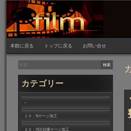
コ
ン
テ
ン
ツ
へ
ス
キ
ッ
本館に戻る
トップに戻る
お問い合せ
プ
検
索:
カテゴリー
–
１０：Nゲージ加工
２０：HO/16番ゲージ加工