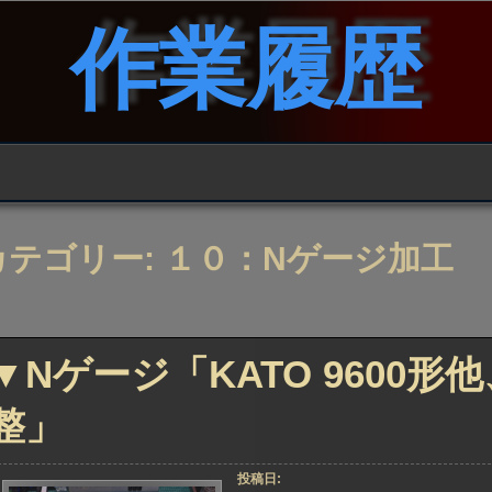
作業履歴
カテゴリー:
１０：Nゲージ加工
▼Nゲージ「KATO 9600
整」
投稿日: