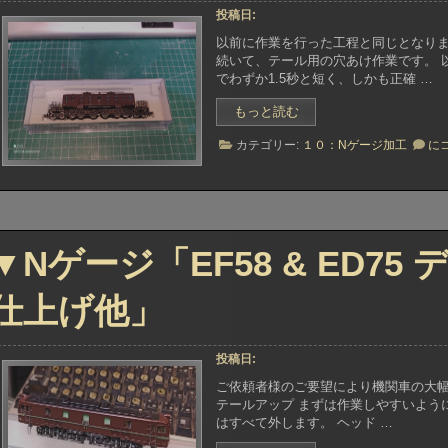
ン
ン
投稿日:
バ
バ
ー
以前に作業を行った工程と同じとなりま
ー
ジ
続いて、テール用の穴あけ作業です。 
ジ
ョ
でわずか1.5秒と短く、しかも正確 …
ョ
ン
ン
キ
“▼N
もっと読む
キ
ッ
ゲ
ッ
▼N
ト
カテゴリー:
１０：Nゲージ加工
に
ー
ト
ゲ
組
ジ
組
ー
付
「マ
付
ジ
け」”
け
イ
「
ク
イ
ロ
ク
▼Nゲージ「EF58 & ED7
EF59
ロ
テ
EF
ー
テ
仕上げ他」
ー
ル
ル
点
点
灯
灯
投稿日:
化
化
改
ご依頼者様のご要望により機関車の大幅な
改
造
テールアップ まずは作業しやすいよう
造
※
はすべて外します。 ヘッド …
※
片
片