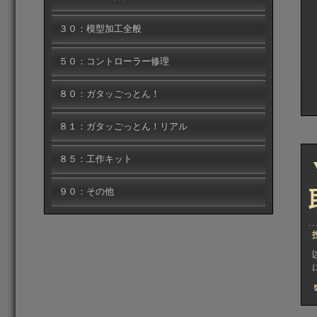
３０：模型加工全般
５０：コントローラー修理
８０：ガタッごっとん！
８１：ガタッごっとん！リアル
８５：工作キット
９０：その他