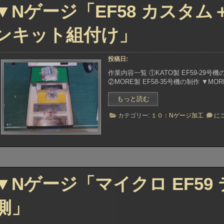
モ
▼Nゲージ「EF58 カスタム
タ
ー
ー
タ
換
ー
ンキット組付け」
装
換
+シ
装
ン
+シ
投稿日:
ン
グ
グ
ル
作業内容一覧 ①KATO製 EF59-29号機
ル
パ
②MORE製 EF58-35号機の制作 ▼
パ
ン
ン
タ
“▼N
もっと読む
タ
他」”
ゲ
他
▼N
カテゴリー:
１０：Nゲージ加工
に
ー
ゲ
ジ
ー
「EF58
ジ
カ
「E
ス
カ
タ
ス
ム
タ
▼Nゲージ「マイクロ EF59
＋
ム
オ
＋
ハ
オ
側」
35
ハ
35
コ
コ