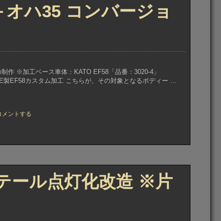
＋オハ35 コンバージョ
の制作 ※加工ベース車体：KATO EF58「品番：3020-4」
MORE製EF58カスタム加工 こちらが、その対象となるボディー …
」
コメントする
F58
 テール点灯化改造 ※片