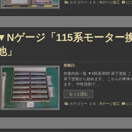
▼N
カテゴリー:
１０：Nゲージ加工
に
ー
ー
ゲ
ジ
ツ
ー
「南
製
ジ
海
作」
「
電
海
鉄
電
▼Nゲージ「115系モーター
6000
鉄
系
600
ジ
系
他」
ジ
ャ
ャ
ン
ン
パ
パ
投稿日:
取
取
付
作業内容一覧 ▼485系3000 床下塗装
付
＋
床下塗装から始めます。 こちらの車体
＋
塗
ます。 中性洗剤で …
塗
装」”
装
“▼N
もっと読む
ゲ
▼N
カテゴリー:
１０：Nゲージ加工
に
ー
ゲ
ジ
ー
「115
ジ
系
「1
モ
系
ー