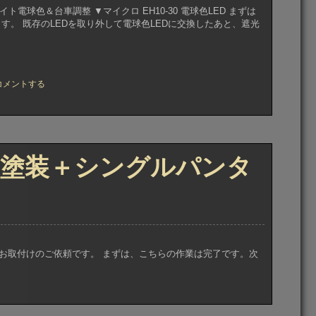
ライト電球色＆台車調整 ▼マイクロ EH10-30 電球色LED まずは
す。 既存のLEDを取り外して電球色LEDに交換したあと、遮光
コメントする
ATO
0
ト塗装＋シングルパンタ
、
お取付けのご依頼です。 まずは、こちらの作業は完了です。次
」