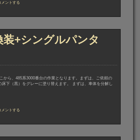
コメントする
南
換装+シングルパンタ
0
 ここから、485系3000番台の作業となります。まずは、ご依頼の
の床下（黒）をグレーに塗り替えます。 まずは、車体を分解し
」
コメントする
15