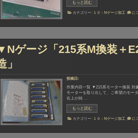
側」”
“▼N
もっと読む
側
ゲ
▼N
カテゴリー:
１０：Nゲージ加工
に
ー
ゲ
ジ
ー
「EF58
ジ
&
「E
ED75
&
デ
ED
▼Nゲージ「215系M換装＋E2
デ
ィ
ィ
テ
テ
ー
造」
ー
ル
ル
ア
ア
ッ
ッ
投稿日:
プ
プ
＋
作業内容一覧 ▼215系モーター換装 
＋
光
モーターを取り出して、ご希望のモーターへと
光
沢
右上が純 …
沢
仕
仕
上
“▼N
もっと読む
上
げ
ゲ
げ
▼N
他」”
カテゴリー:
１０：Nゲージ加工
に
ー
他
ゲ
ジ
ー
「215
ジ
系