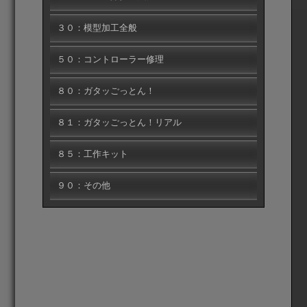
３０：模型加工全般
５０：コントローラー修理
８０：ガタッごっとん！
８１：ガタッごっとん！リアル
８５：工作キット
９０：その他