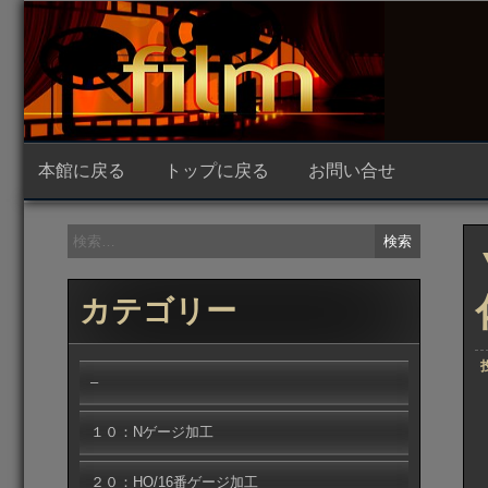
コ
ン
テ
ン
ツ
へ
ス
キ
ッ
本館に戻る
トップに戻る
お問い合せ
プ
検
索:
カテゴリー
–
１０：Nゲージ加工
２０：HO/16番ゲージ加工