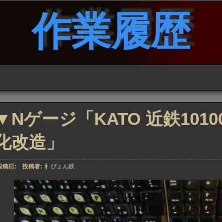
作業履歴
▼Nゲージ「KATO 近鉄101
化改造」
投稿日:
投稿者:
ぴょん鉄