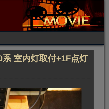
00系 室内灯取付+1F点灯